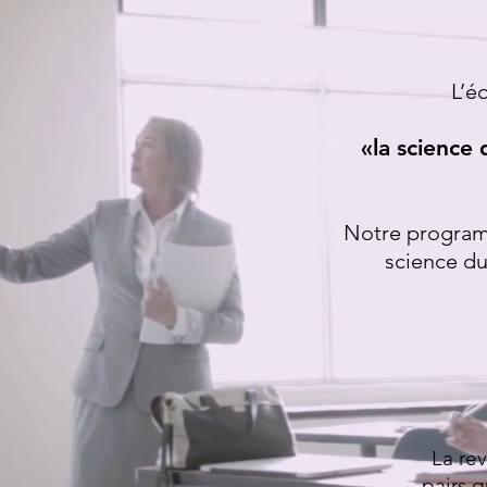
L’é
«la science 
Notre programma
science du
La re
pairs q