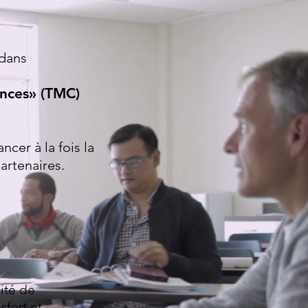
dans
sances» (TMC)
cer à la fois la
artenaires.
ité de
sfert et