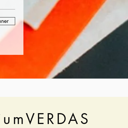
nner
ium
VERDAS