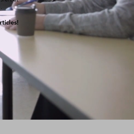
.
ticles
!