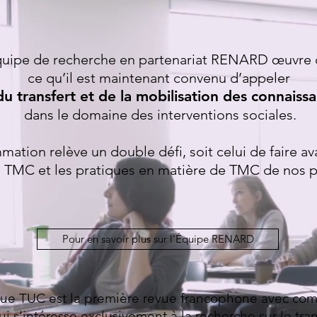
quipe de recherche en partenariat RENARD œuvre 
ce qu’il est maintenant convenu d’appeler
du transfert et de la mobilisation des connais
dans le domaine des interventions sociales.
tion relève un double défi, soit celui de faire avan
 TMC et les pratiques en matière de TMC de nos p
Pour en savoir plus sur l’Équipe RENARD
vue TUC est la première revue francophone avec com
ui s’intéresse exclusivement à la recherche sur le tran