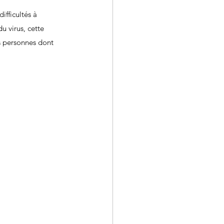
fficultés à 
u virus, cette 
s personnes dont 